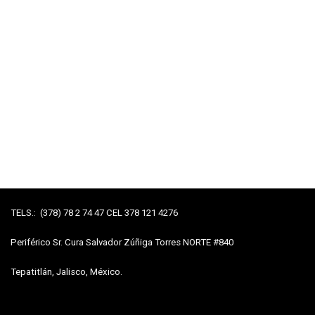
TELS.: (378) 78 2 74 47 CEL 378 121 4276
Periférico Sr. Cura Salvador Zúñiga Torres NORTE #840
Tepatitlán, Jalisco, México.