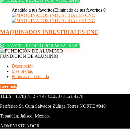
HAZ TU PEDIDO POR WHATSAPP
Añadido a tus favoritos
Eliminado de tus favoritos
0
MAQUINADOS INDUSTRIALES CNC
HAZ TU PEDIDO POR WHATSAPP
FUNDICIÓN DE ALUMINIO
Descripción
Más ofertas
Políticas de la tienda
Leer más
TELS.: (378) 78 2 74 47 CEL 378 121 4276
Periférico Sr. Cura Salvador Zúñiga Torres NORTE #840
Tepatitlán, Jalisco, México.
ADMINISTRADOR