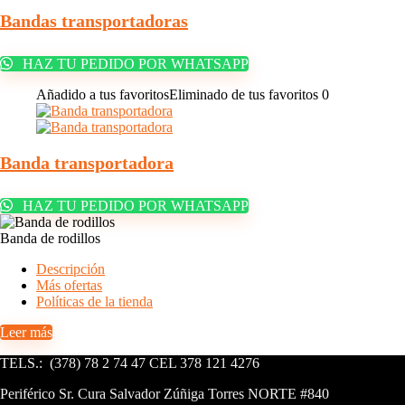
Bandas transportadoras
HAZ TU PEDIDO POR WHATSAPP
Añadido a tus favoritos
Eliminado de tus favoritos
0
Banda transportadora
HAZ TU PEDIDO POR WHATSAPP
Banda de rodillos
Descripción
Más ofertas
Políticas de la tienda
Leer más
TELS.: (378) 78 2 74 47 CEL 378 121 4276
Periférico Sr. Cura Salvador Zúñiga Torres NORTE #840